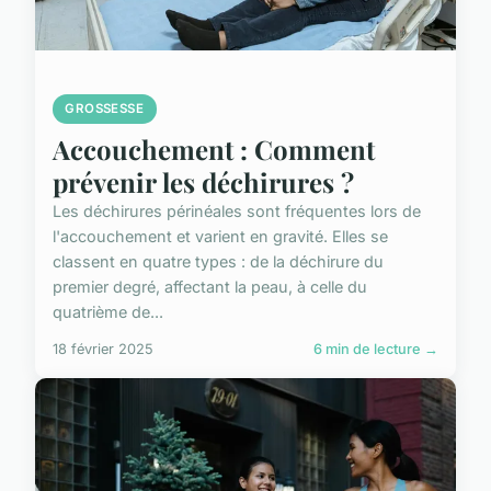
GROSSESSE
Accouchement : Comment
prévenir les déchirures ?
Les déchirures périnéales sont fréquentes lors de
l'accouchement et varient en gravité. Elles se
classent en quatre types : de la déchirure du
premier degré, affectant la peau, à celle du
quatrième de...
18 février 2025
6 min de lecture →