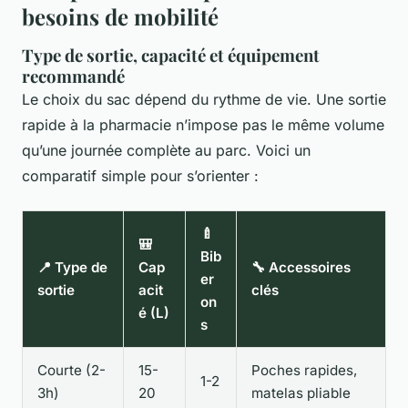
besoins de mobilité
Type de sortie, capacité et équipement
recommandé
Le choix du sac dépend du rythme de vie. Une sortie
rapide à la pharmacie n’impose pas le même volume
qu’une journée complète au parc. Voici un
comparatif simple pour s’orienter :
🍼
🎒
Bib
📍 Type de
Cap
🔧 Accessoires
er
sortie
acit
clés
on
é (L)
s
Courte (2-
15-
Poches rapides,
1-2
3h)
20
matelas pliable